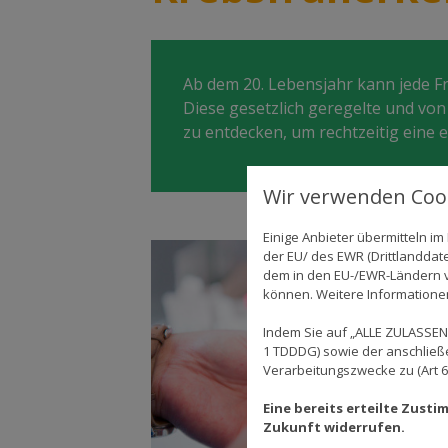
Ab dem 20. Lebensjahr kann jede 
Diese gesetzlich geregelte und vo
zu entdecken, um rechtzeitig eine
Wir verwenden Cook
Einige Anbieter übermitteln 
der EU/ des EWR (Drittlanddate
dem in den EU-/EWR-Ländern ve
können. Weitere Informationen 
Indem Sie auf „ALLE ZULASSEN"
1 TDDDG) sowie der anschließ
Verarbeitungszwecke zu (Art 6 A
Eine bereits erteilte Zust
Zukunft widerrufen.