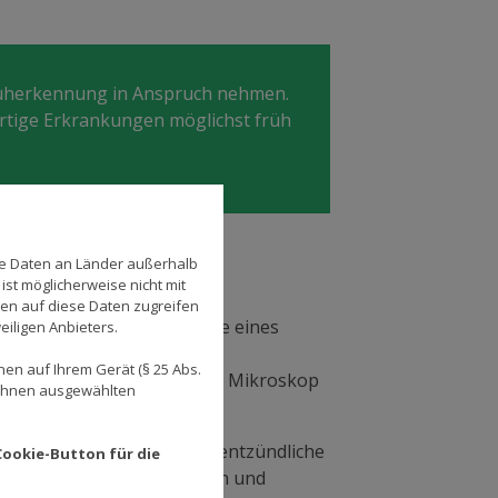
früherkennung in Anspruch nehmen.
artige Erkrankungen möglichst früh
se Daten an Länder außerhalb
ist möglicherweise nicht mit
den auf diese Daten zugreifen
 Ihre Frauenärztin mithilfe eines
eiligen Anbieters.
 vom Muttermund und vom
en auf Ihrem Gerät (§ 25 Abs.
eingefärbt und unter einem Mikroskop
 Ihnen ausgewählten
ickelten Test lassen sich entzündliche
Cookie-Button für die
owie Krebszellen entdecken und