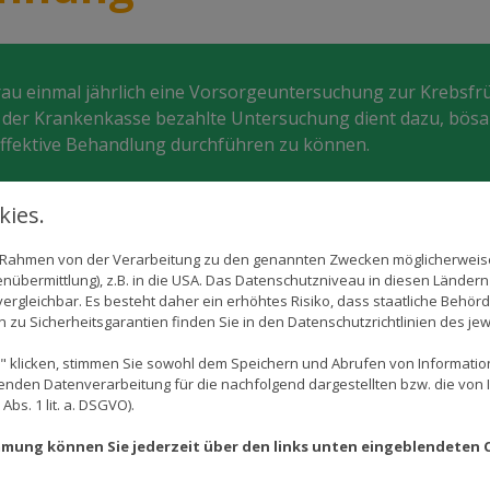
Frau einmal jährlich eine Vorsorgeuntersuchung zur Krebs
n der Krankenkasse bezahlte Untersuchung dient dazu, bös
 effektive Behandlung durchführen zu können.
ies.
im Rahmen von der Verarbeitung zu den genannten Zwecken möglicherwei
Krebsvorsorgeabstrich
nübermittlung), z.B. in die USA. Das Datenschutzniveau in diesen Ländern 
rgleichbar. Es besteht daher ein erhöhtes Risiko, dass staatliche Behör
Beim Krebsvorsorgeabstrich (PAP-Abstrich) entnimmt
zu Sicherheitsgarantien finden Sie in den Datenschutzrichtlinien des jew
Spatels vorsichtig einzelne, oberflächliche Zellen
 klicken, stimmen Sie sowohl dem Speichern und Abrufen von Information
Gebärmutterhalskanal. Diese werden anschließend 
enden Datenverarbeitung für die nachfolgend dargestellten bzw. die von
auf krankhafte Veränderungen hin überprüft.
bs. 1 lit. a. DSGVO).
Mit diesem von George Papanicolaou in den USA entw
immung können Sie jederzeit über den links unten eingeblendeten 
Zellveränderungen, mögliche Vorstufen von Krebs s